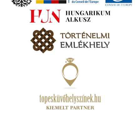
zóló
va:
jes