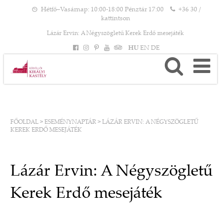
Hétfő–Vasárnap: 10:00-18:00 Pénztár 17:00
+36 30 /
kattintson
Lázár Ervin: A Négyszögletű Kerek Erdő mesejáték
HU
EN
DE
FŐOLDAL
>
ESEMÉNYNAPTÁR
>
LÁZÁR ERVIN: A NÉGYSZÖGLETŰ
KEREK ERDŐ MESEJÁTÉK
Lázár Ervin: A Négyszögletű
Kerek Erdő mesejáték