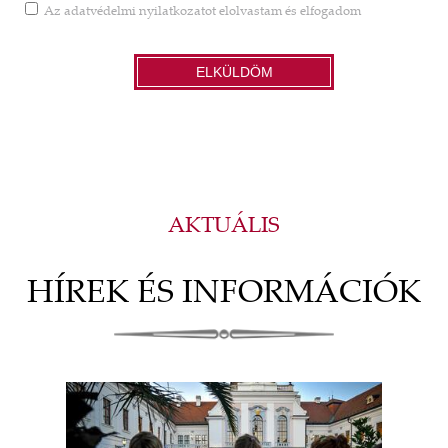
Az
adatvédelmi nyilatkozatot
elolvastam és elfogadom
ELKÜLDÖM
AKTUÁLIS
HÍREK ÉS INFORMÁCIÓK