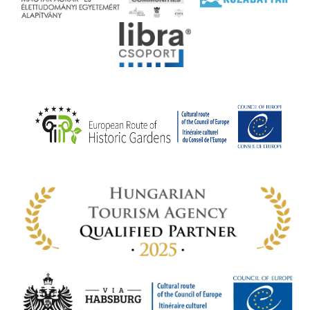
rális
n
elyi
ly az
k
ödő
rt,
az
rályi
-ben
 míg
ki. A
ámok
tva a
amatos
ki
s A