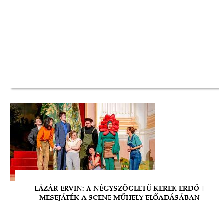
LÁZÁR ERVIN: A NÉGYSZÖGLETŰ KEREK ERDŐ |
MESEJÁTÉK A SCENE MŰHELY ELŐADÁSÁBAN