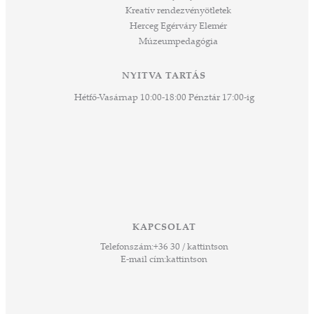
Kreatív rendezvényötletek
sen
Herceg Egérváry Elemér
Múzeumpedagógia
 és
k a
ny -
NYITVA TARTÁS
agjai
Hétfő-Vasárnap 10:00-18:00 Pénztár 17:00-ig
esz.
lódó
vesen
hoz,
ető
 Ezek
KAPCSOLAT
űző,
Telefonszám:
+36 30 / kattintson
zeteit
E-mail cím:
kattintson
ezek
ában
or,