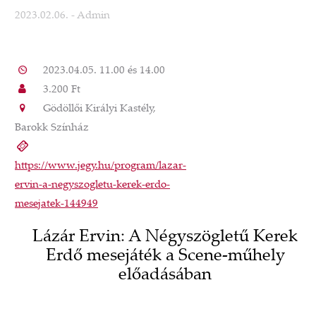
2023.02.06.
- Admin
2023.04.05. 11.00 és 14.00
3.200 Ft
Gödöllői Királyi Kastély,
Barokk Színház
https://www.jegy.hu/program/lazar-
ervin-a-negyszogletu-kerek-erdo-
mesejatek-144949
Lázár Ervin: A Négyszögletű Kerek
Erdő mesejáték a Scene-műhely
előadásában