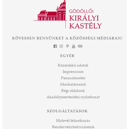
ként
eddigi legnagyobb léptékű felújítás és
mák a
fejlesztés, melynek eredményeként néhány
 Az
év múlva végre olyan állapotban láthatjuk ezt
során
a csodát Magyarország szívében, ahogyan
-ban
annak idején Erzsébet királyné, Sisi is
et
KÖVESSEN BENNÜNKET A KÖZÖSSÉGI MÉDIÁBAN!
láthatta. Izgalmas út áll mögöttünk és nem
a
kevésbé izgalmasat kezdünk meg együtt –
jes
múltat őrzünk, megéljük a jelent és a jövőt
dig
EGYÉB
építjük Önökkel Önökért. dr. Ujváry Tamás
ós
ügyvezető igazgató
Közérdekű adatok
mos,
Impresszum
szek
Panaszkezelés
ve
Munkatársaink
ált,
Régi oldalunk
 rész
Akadálymentesítési nyilatkozat
ros
tési
SZOLGÁLTATÁSOK
ozást
áknak
Hírlevél feliratkozás
rű
Rendezvényhelyszíneink