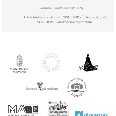
 13-
ződés
Gödöllői Királyi Kastély 2026
a
Adatvédelmi szabályzat
SISI SHOP - Üzletszabályzat
ó,
SISI SHOP - Adatvédelmi tájékoztató
ációs
tésre
iárd
iárd
z OTP
Agrár
ány
ényen
ell
agy
lyek
l nem
ai
jéhez
ályi