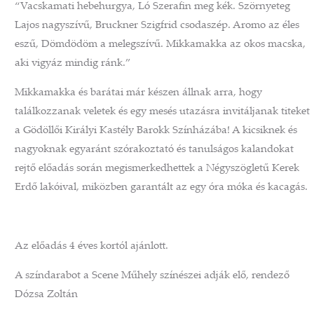
“Vacskamati hebehurgya, Ló Szerafin meg kék. Szörnyeteg
Lajos nagyszívű, Bruckner Szigfrid csodaszép. Aromo az éles
eszű, Dömdödöm a melegszívű. Mikkamakka az okos macska,
aki vigyáz mindig ránk.”
Mikkamakka és barátai már készen állnak arra, hogy
találkozzanak veletek és egy mesés utazásra invitáljanak titeket
a Gödöllői Királyi Kastély Barokk Színházába! A kicsiknek és
nagyoknak egyaránt szórakoztató és tanulságos kalandokat
rejtő előadás során megismerkedhettek a Négyszögletű Kerek
Erdő lakóival, miközben garantált az egy óra móka és kacagás.
Az előadás 4 éves kortól ajánlott.
A színdarabot a Scene Műhely színészei adják elő, rendező
Dózsa Zoltán