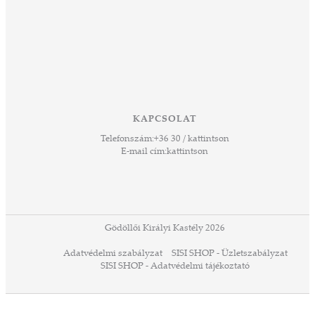
KAPCSOLAT
Telefonszám:
+36 30 / kattintson
E-mail cím:
kattintson
Gödöllői Királyi Kastély 2026
Adatvédelmi szabályzat
SISI SHOP - Üzletszabályzat
SISI SHOP - Adatvédelmi tájékoztató