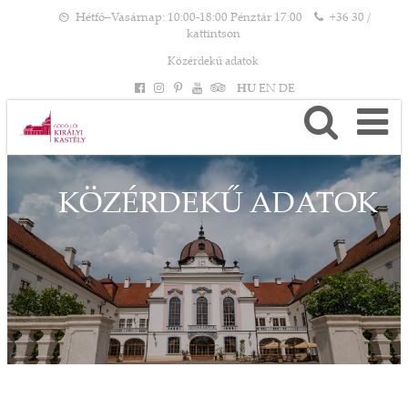
Hétfő–Vasárnap: 10:00-18:00 Pénztár 17:00
+36 30 /
kattintson
Közérdekű adatok
HU
EN
DE
KÖZÉRDEKŰ ADATOK