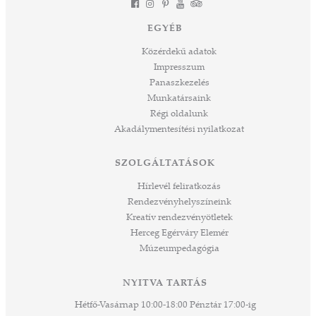
EGYÉB
Közérdekű adatok
Impresszum
Panaszkezelés
Munkatársaink
Régi oldalunk
Akadálymentesítési nyilatkozat
SZOLGÁLTATÁSOK
Hírlevél feliratkozás
Rendezvényhelyszíneink
Kreatív rendezvényötletek
Herceg Egérváry Elemér
Múzeumpedagógia
NYITVA TARTÁS
Hétfő-Vasárnap 10:00-18:00 Pénztár 17:00-ig