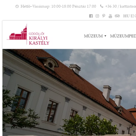
Hétfő–Vasárnap: 10:00-18:00 Pénztár 17:00
+36 30 / kattints
HU
E
MÚZEUM
MÚZEUMPE