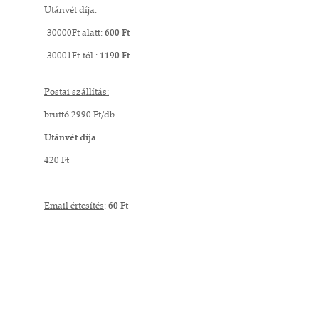
Utánvét díja
:
-30000Ft alatt:
600 Ft
-30001Ft-tól :
1190 Ft
Postai szállítás:
bruttó 2990 Ft/db.
Utánvét díja
420 Ft
Email értesítés
:
60 Ft