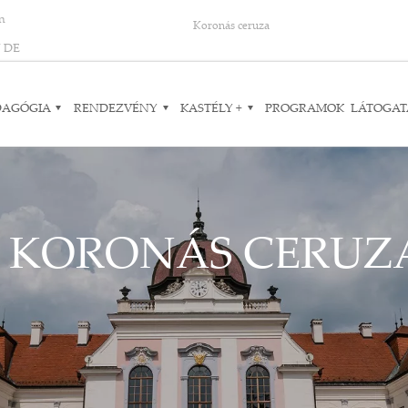
on
Koronás ceruza
N
DE
DAGÓGIA
RENDEZVÉNY
KASTÉLY +
PROGRAMOK
LÁTOGAT
KORONÁS CERUZ