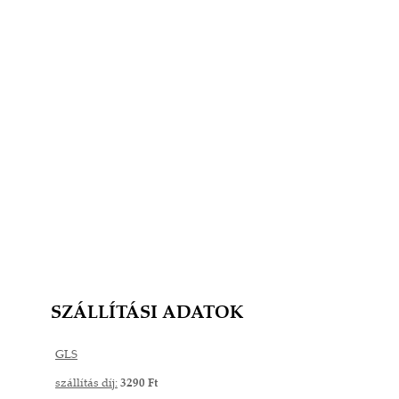
SZÁLLÍTÁSI ADATOK
GLS
szállítás díj:
3290 Ft