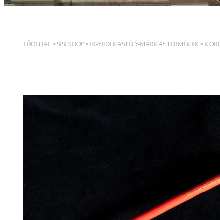
FŐOLDAL
>
SISI SHOP
>
EGYEDI KASTÉLY-MÁRKÁS TERMÉKEK
>
KOR