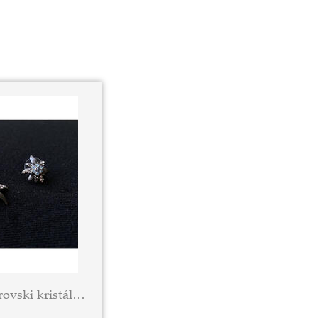
Fülbevaló kék Swarovski kristállyal kirakott havasi gyopárral, ródium bevonattal