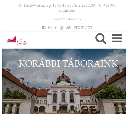
Hétfő–Vasárnap: 10:00-18:00 Pénztár 17:00
+36 30 /
kattintson
Korábbi táboraink
HU
EN
DE
KORÁBBI TÁBORAINK