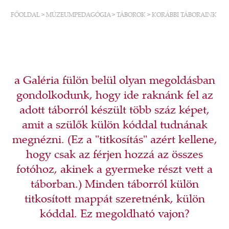
FŐOLDAL
>
MÚZEUMPEDAGÓGIA
>
TÁBOROK
>
KORÁBBI TÁBORAINK
a Galéria fülön belül olyan megoldásban
gondolkodunk, hogy ide raknánk fel az
adott táborról készült több száz képet,
amit a szülők külön kóddal tudnának
megnézni. (Ez a "titkosítás" azért kellene,
hogy csak az férjen hozzá az összes
fotóhoz, akinek a gyermeke részt vett a
táborban.) Minden táborról külön
titkosított mappát szeretnénk, külön
kóddal. Ez megoldható vajon?