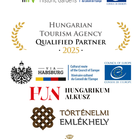
az
rályi
-ben
 míg
ki. A
ámok
tva a
amatos
ki
s A
zóló
va:
jes