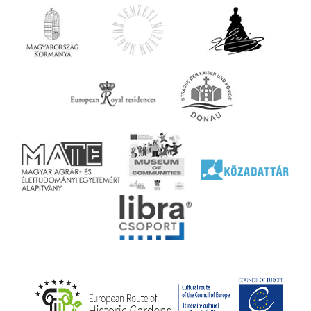
z OTP
Agrár
ány
ényen
ell
agy
lyek
l nem
ai
jéhez
ályi
rális
n
elyi
ly az
k
ödő
rt,