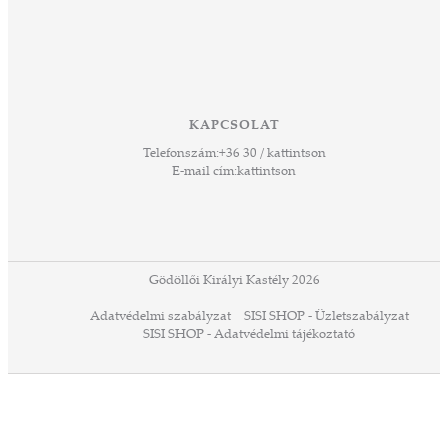
vesen
hoz,
ető
 Ezek
KAPCSOLAT
űző,
Telefonszám:
+36 30 / kattintson
zeteit
E-mail cím:
kattintson
ezek
ában
or,
 13-
ződés
Gödöllői Királyi Kastély 2026
a
Adatvédelmi szabályzat
SISI SHOP - Üzletszabályzat
ó,
SISI SHOP - Adatvédelmi tájékoztató
ációs
tésre
iárd
iárd