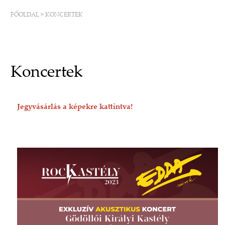
FŐOLDAL
>
KONCERTEK
Koncertek
Jegyvásárlás a képekre kattintva!