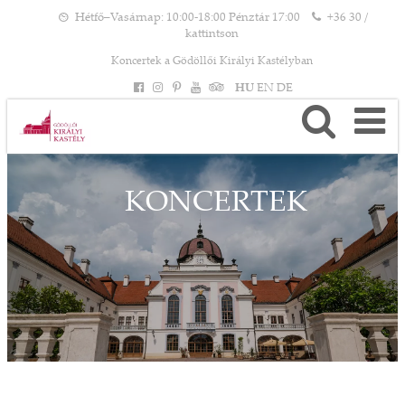
Hétfő–Vasárnap: 10:00-18:00 Pénztár 17:00
+36 30 /
kattintson
Koncertek a Gödöllői Királyi Kastélyban
HU
EN
DE
KONCERTEK