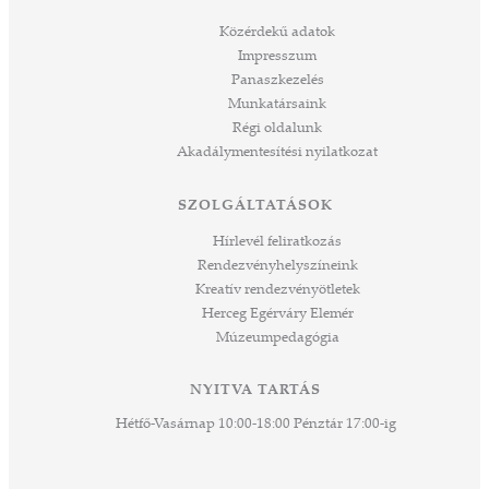
építjük Önökkel Önökért. dr. Ujváry Tamás
ós
ügyvezető igazgató
Közérdekű adatok
mos,
Impresszum
szek
Panaszkezelés
ve
Munkatársaink
ált,
Régi oldalunk
 rész
Akadálymentesítési nyilatkozat
ros
tési
SZOLGÁLTATÁSOK
ozást
áknak
Hírlevél feliratkozás
rű
Rendezvényhelyszíneink
Kreatív rendezvényötletek
sen
Herceg Egérváry Elemér
Múzeumpedagógia
 és
k a
ny -
NYITVA TARTÁS
agjai
Hétfő-Vasárnap 10:00-18:00 Pénztár 17:00-ig
esz.
lódó