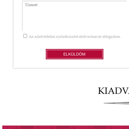
Üzenet
Az
adatvédelmi nyilatkozatot
elolvastam és elfogadom
ELKÜLDÖM
KIAD