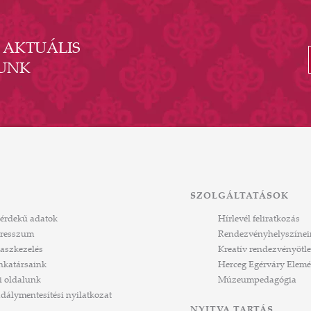
- AKTUÁLIS
UNK
SZOLGÁLTATÁSOK
érdekű adatok
Hírlevél feliratkozás
resszum
Rendezvényhelyszínei
aszkezelés
Kreatív rendezvényötle
katársaink
Herceg Egérváry Elemé
i oldalunk
Múzeumpedagógia
dálymentesítési nyilatkozat
NYITVA TARTÁS