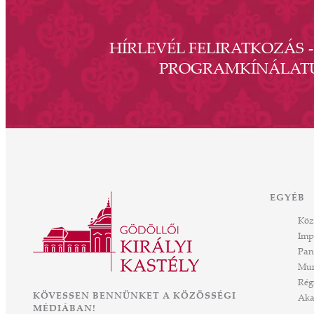
HÍRLEVÉL FELIRATKOZÁS 
PROGRAMKÍNÁLAT
EGYÉB
Köz
Imp
Pan
Mun
Rég
KÖVESSEN BENNÜNKET A KÖZÖSSÉGI
Aka
MÉDIÁBAN!