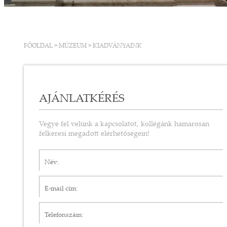
FŐOLDAL
>
MÚZEUM
>
KIADVÁNYAINK
AJÁNLATKÉRÉS
Vegye fel velünk a kapcsolatot, kollégánk hamarosan
felkeresi megadott elérhetőségein!
Név*
E-mail cím*
Telefonszám