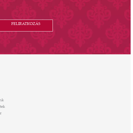
FELIRATKOZÁS
nk
tek
r