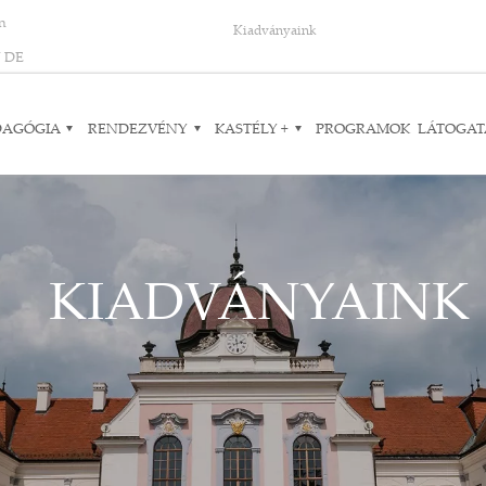
on
Kiadványaink
N
DE
DAGÓGIA
RENDEZVÉNY
KASTÉLY +
PROGRAMOK
LÁTOGAT
KIADVÁNYAINK