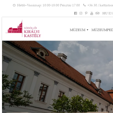
Hétfő–Vasárnap: 10:00-18:00 Pénztár 17:00
+36 30 / kattints
HU
E
MÚZEUM
MÚZEUMPE