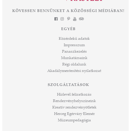
KÖVESSEN BENNÜNKET A KÖZÖSSÉGI MÉDIÁBAN!
EGYÉB
Közérdekű adatok
Impresszum
Panaszkezelés
Munkatársaink
Régi oldalunk
Akadálymentesítési nyilatkozat
SZOLGÁLTATÁSOK
Hírlevél feliratkozás
Rendezvényhelyszíneink
Kreatív rendezvényötletek
Herceg Egérváry Elemér
Múzeumpedagógia