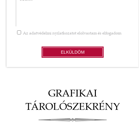
Az
adatvédelmi nyilatkozatot
elolvastam és elfogadom
ELKÜLDÖM
GRAFIKAI
TÁROLÓSZEKRÉNY