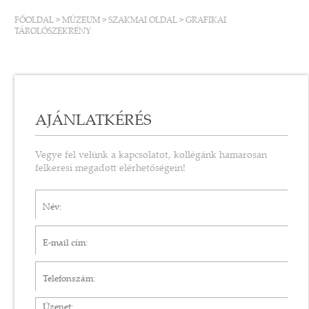
FŐOLDAL
>
MÚZEUM
>
SZAKMAI OLDAL
>
GRAFIKAI
TÁROLÓSZEKRÉNY
AJÁNLATKÉRÉS
Vegye fel velünk a kapcsolatot, kollégánk hamarosan
felkeresi megadott elérhetőségein!
Név*
E-mail cím*
Telefonszám
Üzenet