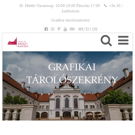
Hétfő–Vasárnap: 10:00-18:00 Pénztár 17:00
+36 30 /
kattintson
Grafikai tárolószekrény
HU
EN
DE
GRAFIKAI
TÁROLÓSZEKRÉNY