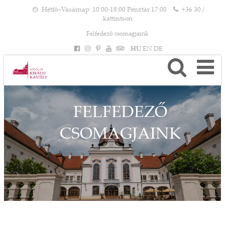
Hétfő–Vasárnap: 10:00-18:00 Pénztár 17:00
+36 30 /
kattintson
Felfedező csomagjaink
HU
EN
DE
FELFEDEZŐ
CSOMAGJAINK