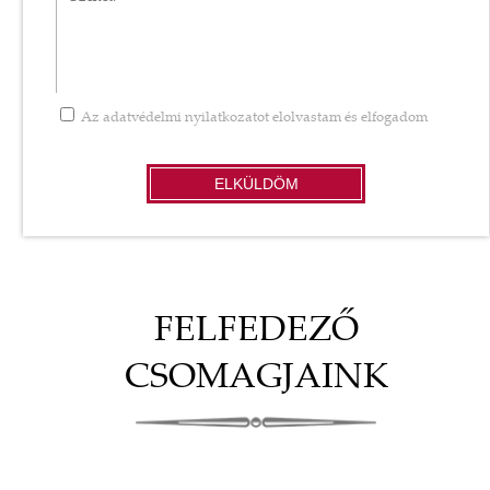
Az
adatvédelmi nyilatkozatot
elolvastam és elfogadom
ELKÜLDÖM
FELFEDEZŐ
CSOMAGJAINK