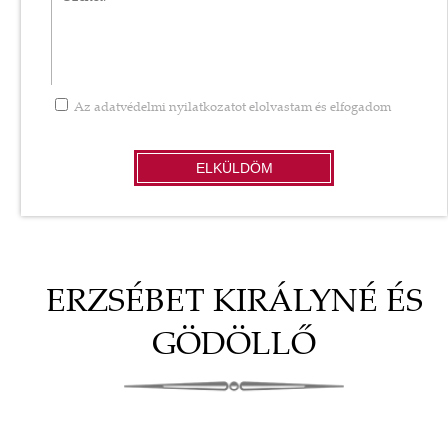
Az
adatvédelmi nyilatkozatot
elolvastam és elfogadom
ELKÜLDÖM
ERZSÉBET KIRÁLYNÉ ÉS
GÖDÖLLŐ