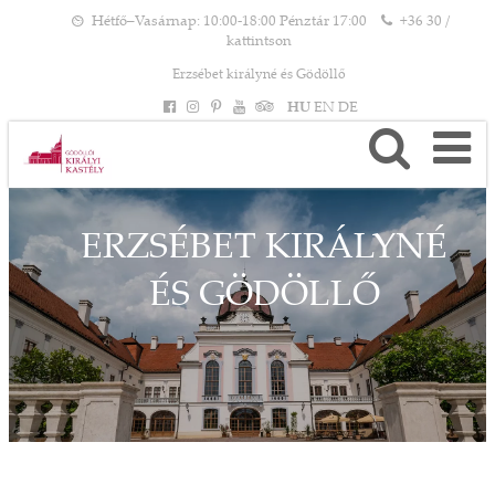
Hétfő–Vasárnap: 10:00-18:00 Pénztár 17:00
+36 30 /
kattintson
Erzsébet királyné és Gödöllő
HU
EN
DE
ERZSÉBET KIRÁLYNÉ
ÉS GÖDÖLLŐ