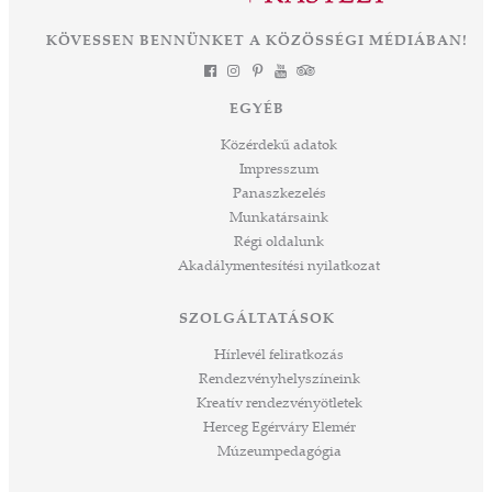
KÖVESSEN BENNÜNKET A KÖZÖSSÉGI MÉDIÁBAN!
EGYÉB
Közérdekű adatok
Impresszum
Panaszkezelés
Munkatársaink
Régi oldalunk
Akadálymentesítési nyilatkozat
SZOLGÁLTATÁSOK
Hírlevél feliratkozás
Rendezvényhelyszíneink
Kreatív rendezvényötletek
Herceg Egérváry Elemér
Múzeumpedagógia