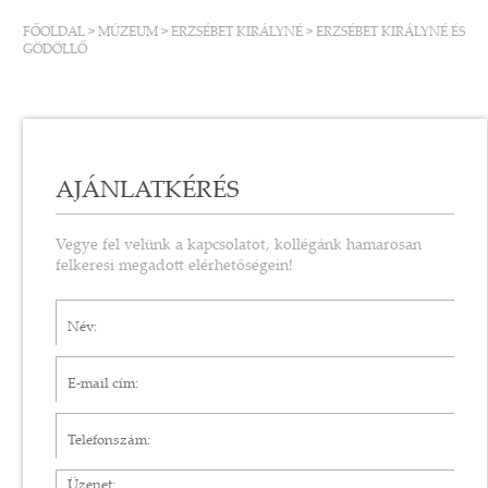
FŐOLDAL
>
MÚZEUM
>
ERZSÉBET KIRÁLYNÉ
>
ERZSÉBET KIRÁLYNÉ ÉS
GÖDÖLLŐ
AJÁNLATKÉRÉS
Vegye fel velünk a kapcsolatot, kollégánk hamarosan
felkeresi megadott elérhetőségein!
Név*
E-mail cím*
Telefonszám
Üzenet