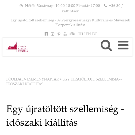
Hétfő–Vasárnap: 10:00-18:00 Pénztár 17:00
+36 30 /
kattintson
Egy újratöltött szellemiség - A Gyergyószárhegyi Kulturális és Művészeti
Központ kiállítása
HU
EN
DE
FŐOLDAL
>
ESEMÉNYNAPTÁR
>
EGY ÚJRATÖLTÖTT SZELLEMISÉG -
IDŐSZAKI KIÁLLÍTÁS
Egy újratöltött szellemiség -
időszaki kiállítás