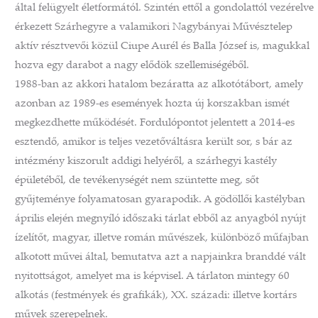
által felügyelt életformától. Szintén ettől a gondolattól vezérelve
érkezett Szárhegyre a valamikori Nagybányai Művésztelep
aktív résztvevői közül Ciupe Aurél és Balla József is, magukkal
hozva egy darabot a nagy elődök szellemiségéből.
1988-ban az akkori hatalom bezáratta az alkotótábort, amely
azonban az 1989-es események hozta új korszakban ismét
megkezdhette működését. Fordulópontot jelentett a 2014-es
esztendő, amikor is teljes vezetőváltásra került sor, s bár az
intézmény kiszorult addigi helyéről, a szárhegyi kastély
épületéből, de tevékenységét nem szüntette meg, sőt
gyűjteménye folyamatosan gyarapodik. A gödöllői kastélyban
április elején megnyíló időszaki tárlat ebből az anyagból nyújt
ízelítőt, magyar, illetve román művészek, különböző műfajban
alkotott művei által, bemutatva azt a napjainkra branddé vált
nyitottságot, amelyet ma is képvisel. A tárlaton mintegy 60
alkotás (festmények és grafikák), XX. századi: illetve kortárs
művek szerepelnek.