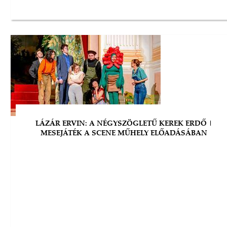
LÁZÁR ERVIN: A NÉGYSZÖGLETŰ KEREK ERDŐ |
MESEJÁTÉK A SCENE MŰHELY ELŐADÁSÁBAN