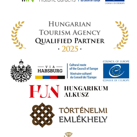
rályi
-ben
 míg
ki. A
ámok
tva a
amatos
ki
s A
zóló
va:
jes