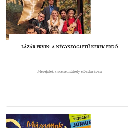
LÁZÁR ERVIN: A NÉGYSZÖGLETŰ KEREK ERDŐ
Mesejáték a scene műhely előadásában