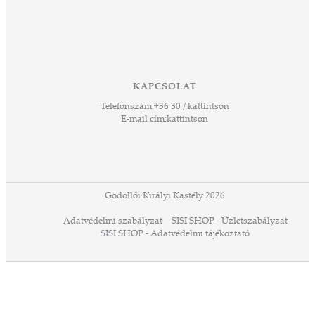
hoz,
ető
 Ezek
KAPCSOLAT
űző,
Telefonszám:
+36 30 / kattintson
zeteit
E-mail cím:
kattintson
ezek
ában
or,
 13-
ződés
Gödöllői Királyi Kastély 2026
a
Adatvédelmi szabályzat
SISI SHOP - Üzletszabályzat
ó,
SISI SHOP - Adatvédelmi tájékoztató
ációs
tésre
iárd
iárd