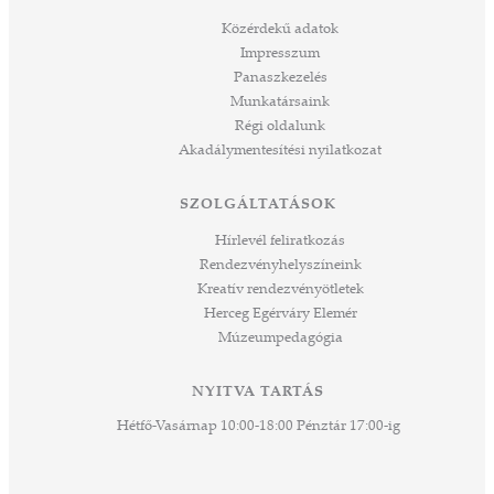
építjük Önökkel Önökért. dr. Ujváry Tamás
ós
ügyvezető igazgató
Közérdekű adatok
mos,
Impresszum
szek
Panaszkezelés
ve
Munkatársaink
ált,
Régi oldalunk
 rész
Akadálymentesítési nyilatkozat
ros
tési
SZOLGÁLTATÁSOK
ozást
áknak
Hírlevél feliratkozás
rű
Rendezvényhelyszíneink
Kreatív rendezvényötletek
sen
Herceg Egérváry Elemér
Múzeumpedagógia
 és
k a
ny -
NYITVA TARTÁS
agjai
Hétfő-Vasárnap 10:00-18:00 Pénztár 17:00-ig
esz.
lódó
vesen