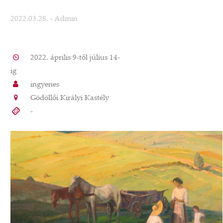
2022.03.28.
- Admin
2022. április 9-től július 14-
ig
ingyenes
Gödöllői Királyi Kastély
-