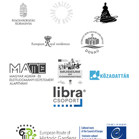
z OTP
Agrár
ány
ényen
ell
agy
lyek
l nem
ai
jéhez
ályi
rális
n
elyi
ly az
k
ödő
rt,
az