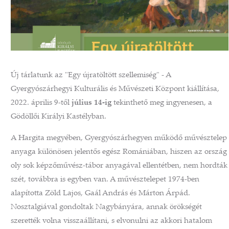
Új tárlatunk az "Egy újratöltött szellemiség" - A
Gyergyószárhegyi Kulturális és Művészeti Központ kiállítása,
2022. április 9-től
július 14-ig
tekinthető meg ingyenesen, a
Gödöllői Királyi Kastélyban.
A Hargita megyében, Gyergyószárhegyen működő művésztelep
anyaga különösen jelentős egész Romániában, hiszen az ország
oly sok képzőművész-tábor anyagával ellentétben, nem hordták
szét, továbbra is egyben van. A művésztelepet 1974-ben
alapította Zöld Lajos, Gaál András és Márton Árpád.
Nosztalgiával gondoltak Nagybányára, annak örökségét
szerették volna visszaállítani, s elvonulni az akkori hatalom