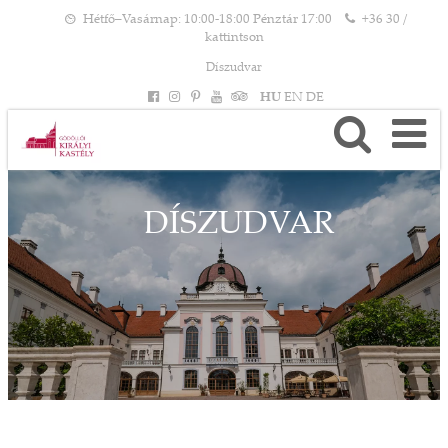
Hétfő–Vasárnap: 10:00-18:00 Pénztár 17:00
+36 30 /
kattintson
Díszudvar
HU
EN
DE
DÍSZUDVAR