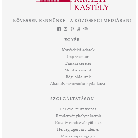
során
a csodát Magyarország szívében, ahogyan
-ban
annak idején Erzsébet királyné, Sisi is
et
KÖVESSEN BENNÜNKET A KÖZÖSSÉGI MÉDIÁBAN!
láthatta. Izgalmas út áll mögöttünk és nem
a
kevésbé izgalmasat kezdünk meg együtt –
jes
múltat őrzünk, megéljük a jelent és a jövőt
dig
EGYÉB
építjük Önökkel Önökért. dr. Ujváry Tamás
ós
ügyvezető igazgató
Közérdekű adatok
mos,
Impresszum
szek
Panaszkezelés
ve
Munkatársaink
ált,
Régi oldalunk
 rész
Akadálymentesítési nyilatkozat
ros
tési
SZOLGÁLTATÁSOK
ozást
áknak
Hírlevél feliratkozás
rű
Rendezvényhelyszíneink
Kreatív rendezvényötletek
sen
Herceg Egérváry Elemér
Múzeumpedagógia
 és