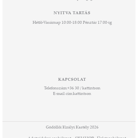
k a
ny -
NYITVA TARTÁS
agjai
Hétfő-Vasárnap 10:00-18:00 Pénztár 17:00-ig
esz.
lódó
vesen
hoz,
ető
 Ezek
KAPCSOLAT
űző,
Telefonszám:
+36 30 / kattintson
zeteit
E-mail cím:
kattintson
ezek
ában
or,
 13-
ződés
Gödöllői Királyi Kastély 2026
a