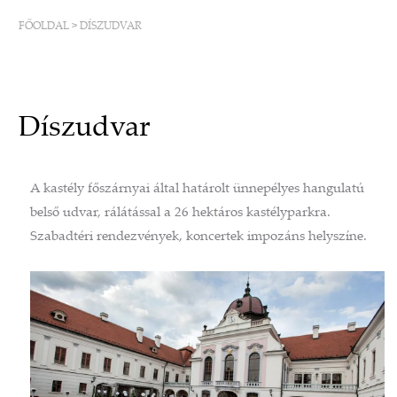
FŐOLDAL
>
DÍSZUDVAR
Díszudvar
A kastély főszárnyai által határolt ünnepélyes hangulatú
belső udvar, rálátással a 26 hektáros kastélyparkra.
Szabadtéri rendezvények, koncertek impozáns helyszíne.