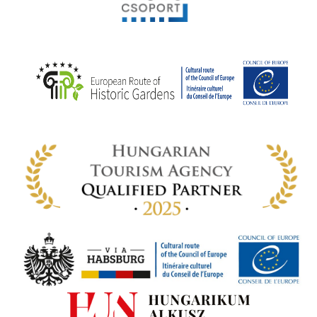
ly az
k
ödő
rt,
az
rályi
-ben
 míg
ki. A
ámok
tva a
amatos
ki
s A
zóló
va:
jes