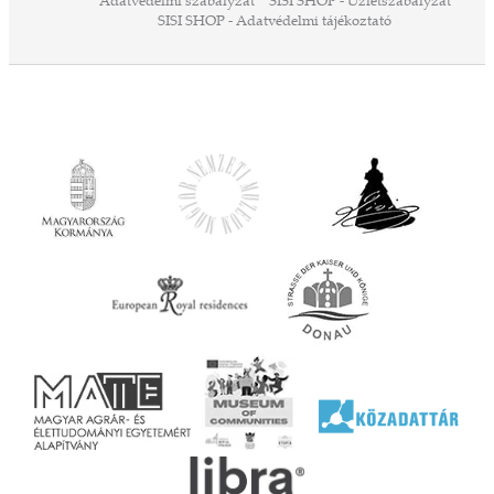
Adatvédelmi szabályzat
SISI SHOP - Üzletszabályzat
ó,
SISI SHOP - Adatvédelmi tájékoztató
ációs
tésre
iárd
iárd
z OTP
Agrár
ány
ényen
ell
agy
lyek
l nem
ai
jéhez
ályi
rális
n
elyi