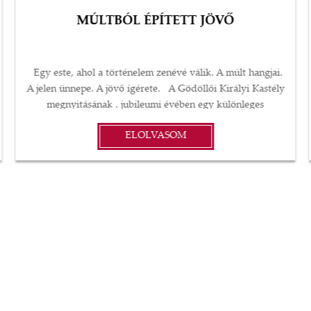
MÚLTBÓL ÉPÍTETT JÖVŐ
Egy este, ahol a történelem zenévé válik. A múlt hangjai.
A jelen ünnepe. A jövő ígérete. A Gödöllői Királyi Kastély
megnyitásának . jubileumi évében egy különleges
koncerttel ünnepli mindazt, amit az elmúlt három
ELOLVASOM
évtizedben felépített: a múlt tiszteletét, a jelen közösségét
és a jövő kulturális örökségét. A jubileumi koncert ennek a
30 évvel ezelőtti megnyitásnak állít emléket. Nem egyszerű
koncert, hanem tisztelgés elődeink előtt, akik
megteremtették azt az értéket, amelyet nem csak őrzünk,
hanem igyekszünk újra élővé tenni. Fellépnek: Lotfi Begi,
Rúzsa Magdi, Király Viktor, Tolvai Reni, Nagy Adri, Mc
Kemon, Vágó Bernadett valamint a Gödöllői Szimfonikus
Zenekar, Rácz Márton vezényletével Jegyek kaphatók: a
Kastély Tourinform irodájában, valamint online a jegy.hu
felületén. Gödöllői lakosok lakcímkártya felmutatásával