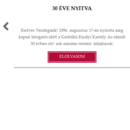
30 ÉVE NYITVA
Kedves Vendégünk! 1996. augusztus 17-én nyitotta meg
kapuit látogatói előtt a Gödöllői Királyi Kastély. Az elmúlt
30 évben oly’ sok minden történt: felújítások;
műtárgyvásárlások; időszaki kiállítások a kastélyban,
ELOLVASOM
Magyarországon és külföldön; koncertek és színházi
előadások; esküvők, vacsorák, diplomáciai
rendezvények… A gödöllői Grassalkovich Kastélyegyüttes
minden elemében a magyar kultúra, művészet, szellemiség
és annak vonzerejéből táplálkozó kulturális és
at
konferenciaturizmus élő kastélyává, a nemzetközi és
belföldi piacokon is keresett, üzletileg működőképes
t
komplexummá vált. Köszönöm a kastélytársaság
l
valamennyi volt és jelenlegi munkavállalójának, hogy a
díszes falakat és kertet megtöltötték és ezután is megtöltik
érzésekkel, általuk válik ez a csodálatos hely szolgáltatóvá.
y