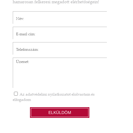
hamarosan felkeresi megadott elérhetőségein!
Név*
E-mail cím*
Telefonszám
Üzenet
Az
adatvédelmi nyilatkozatot
elolvastam és
elfogadom
ELKÜLDÖM