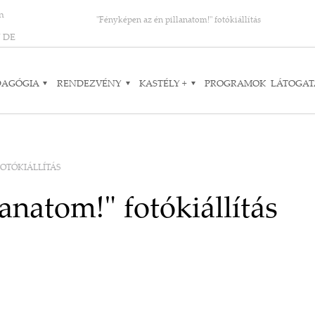
on
"Fényképen az én pillanatom!" fotókiállítás
N
DE
DAGÓGIA
RENDEZVÉNY
KASTÉLY +
PROGRAMOK
LÁTOGAT
FOTÓKIÁLLÍTÁS
anatom!" fotókiállítás