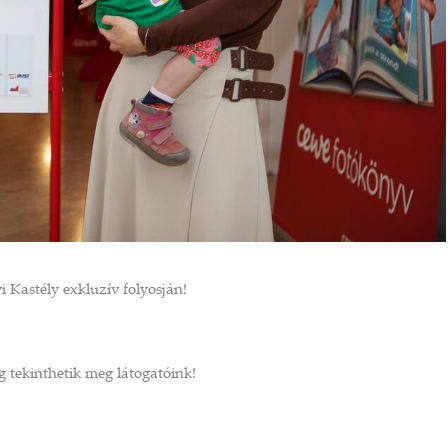
i Kastély exkluzív folyosján!
 tekinthetik meg látogatóink!