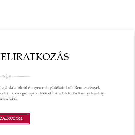
FELIRATKOZÁS
l, ajánlatainkról és nyereményjátékainkról. Rendezvények,
ertek... és megannyi kulisszatitok a Gödöllői Királyi Kastély
za tájáról.
IRATKOZOM