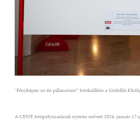
"Fényképen az én pillanatom!" fotókiállítás a Gödöllői KIrály
A CEWE fotópályázatának nyertes műveit 2024. január 17-ig