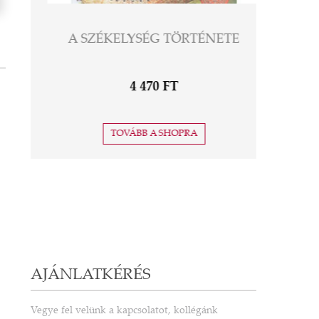
SISI KÉZKRÉM BIO
JOJOBAOLAJJAL
5 190 FT
TOVÁBB A SHOPRA
AJÁNLATKÉRÉS
Vegye fel velünk a kapcsolatot, kollégánk