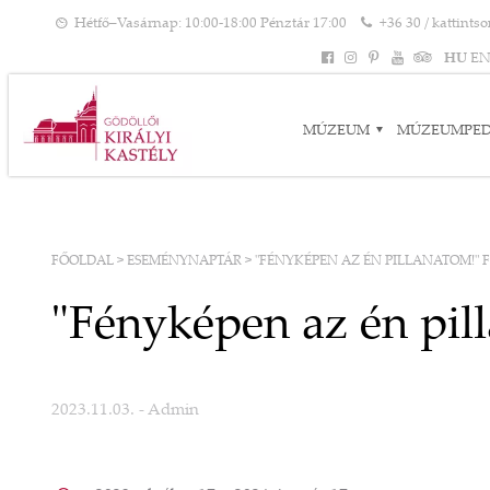
Hétfő–Vasárnap: 10:00-18:00 Pénztár 17:00
+36 30 / kattints
HU
E
MÚZEUM
MÚZEUMPE
FŐOLDAL
>
ESEMÉNYNAPTÁR
>
"FÉNYKÉPEN AZ ÉN PILLANATOM!" 
"Fényképen az én pill
2023.11.03.
- Admin