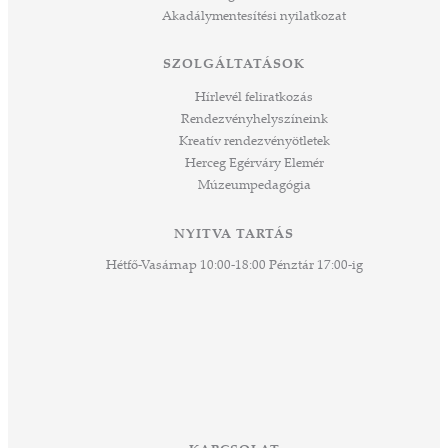
 rész
Akadálymentesítési nyilatkozat
ros
tési
SZOLGÁLTATÁSOK
ozást
áknak
Hírlevél feliratkozás
rű
Rendezvényhelyszíneink
Kreatív rendezvényötletek
sen
Herceg Egérváry Elemér
Múzeumpedagógia
 és
k a
ny -
NYITVA TARTÁS
agjai
Hétfő-Vasárnap 10:00-18:00 Pénztár 17:00-ig
esz.
lódó
vesen
hoz,
ető
 Ezek