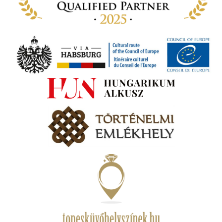
ámok
tva a
amatos
ki
s A
zóló
va:
jes