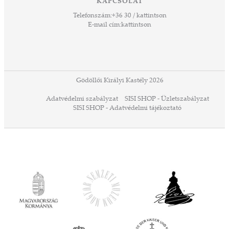
KAPCSOLAT
űző,
Telefonszám:
+36 30 / kattintson
zeteit
E-mail cím:
kattintson
ezek
ában
or,
 13-
ződés
Gödöllői Királyi Kastély 2026
a
Adatvédelmi szabályzat
SISI SHOP - Üzletszabályzat
ó,
SISI SHOP - Adatvédelmi tájékoztató
ációs
tésre
iárd
iárd
z OTP
Agrár
ány
ényen
ell