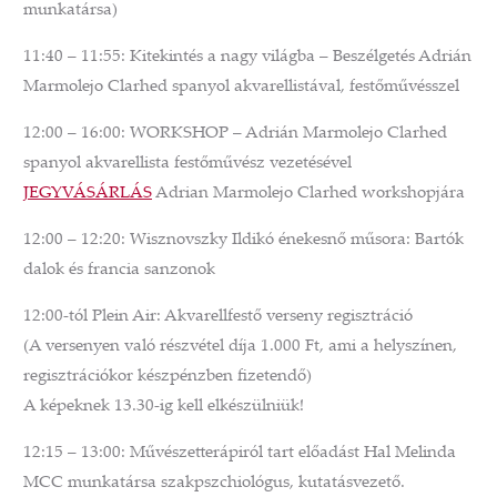
munkatársa)
11:40 – 11:55: Kitekintés a nagy világba – Beszélgetés Adrián
Marmolejo Clarhed spanyol akvarellistával, festőművésszel
12:00 – 16:00: WORKSHOP – Adrián Marmolejo Clarhed
spanyol akvarellista festőművész vezetésével
JEGYVÁSÁRLÁS
Adrian Marmolejo Clarhed workshopjára
12:00 – 12:20: Wisznovszky Ildikó énekesnő műsora: Bartók
dalok és francia sanzonok
12:00-tól Plein Air: Akvarellfestő verseny regisztráció
(A versenyen való részvétel díja 1.000 Ft, ami a helyszínen,
regisztrációkor készpénzben fizetendő)
A képeknek 13.30-ig kell elkészülniük!
12:15 – 13:00: Művészetterápiról tart előadást Hal Melinda
MCC munkatársa szakpszchiológus, kutatásvezető.