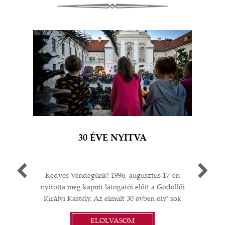
30 ÉVE NYITVA
Kedves Vendégünk! 1996. augusztus 17-én
Egy 
nyitotta meg kapuit látogatói előtt a Gödöllői
múlt
Királyi Kastély. Az elmúlt 30 évben oly’ sok
A G
I
minden történt: felújítások;
jub
ELOLVASOM
műtárgyvásárlások; időszaki kiállítások a
ü