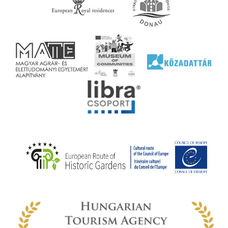
agy
lyek
l nem
ai
jéhez
ályi
rális
n
elyi
ly az
k
ödő
rt,
az
rályi
-ben
 míg
ki. A