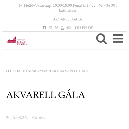
Hétfő–Vasárnap: 10:00-18:00 Pénztár 17:00
+36 30 /
kattintson
AKVARELL GÁLA
HU
EN
DE
FŐOLDAL
>
ESEMÉNYNAPTÁR
>
AKVARELL GÁLA
AKVARELL GÁLA
2025.08.26.
- Admin