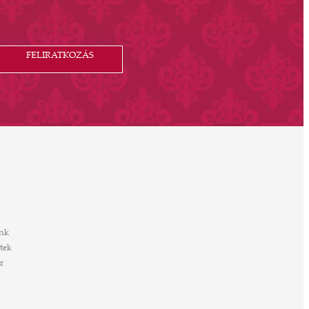
FELIRATKOZÁS
nk
tek
r