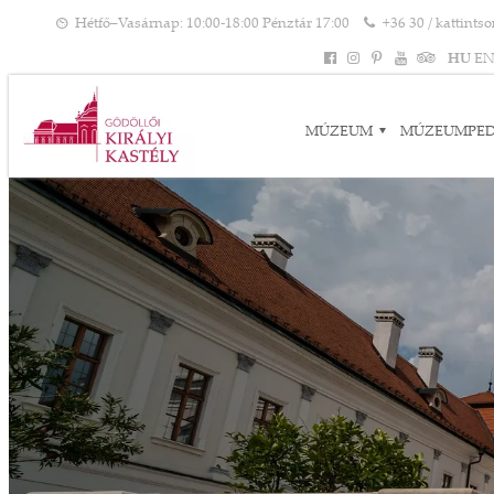
Hétfő–Vasárnap: 10:00-18:00 Pénztár 17:00
+36 30 / kattints
HU
E
MÚZEUM
MÚZEUMPE