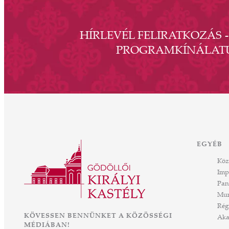
HÍRLEVÉL FELIRATKOZÁS 
PROGRAMKÍNÁLAT
EGYÉB
Köz
Imp
Pan
Mun
Rég
KÖVESSEN BENNÜNKET A KÖZÖSSÉGI
Aka
MÉDIÁBAN!