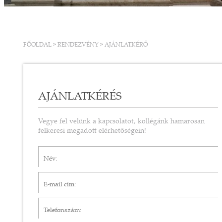
FŐOLDAL
>
RENDEZVÉNY
>
AJÁNLATKÉRŐ
AJÁNLATKÉRÉS
Vegye fel velünk a kapcsolatot, kollégánk hamarosan
felkeresi megadott elérhetőségein!
Név*
E-mail cím*
Telefonszám