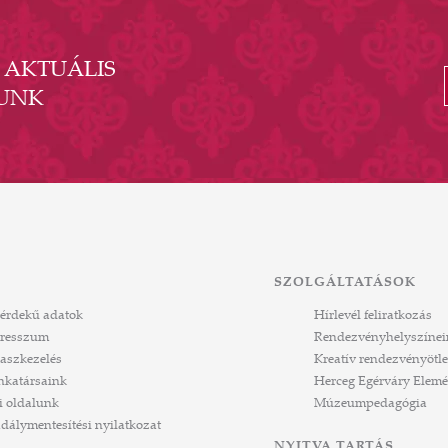
- AKTUÁLIS
UNK
SZOLGÁLTATÁSOK
érdekű adatok
Hírlevél feliratkozás
resszum
Rendezvényhelyszínei
aszkezelés
Kreatív rendezvényötle
katársaink
Herceg Egérváry Elemé
i oldalunk
Múzeumpedagógia
dálymentesítési nyilatkozat
NYITVA TARTÁS