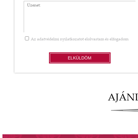
Üzenet
Az
adatvédelmi nyilatkozatot
elolvastam és elfogadom
ELKÜLDÖM
AJÁN