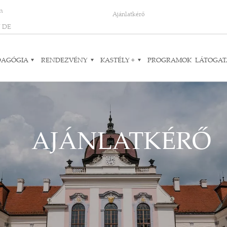
on
Ajánlatkérő
N
DE
DAGÓGIA
RENDEZVÉNY
KASTÉLY +
PROGRAMOK
LÁTOGAT
AJÁNLATKÉRŐ