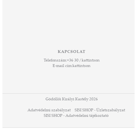
KAPCSOLAT
Telefonszám:
+36 30 / kattintson
E-mail cím:
kattintson
Gödöllői Királyi Kastély 2026
Adatvédelmi szabályzat
SISI SHOP - Üzletszabályzat
SISI SHOP - Adatvédelmi tájékoztató