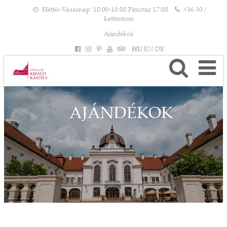
Hétfő–Vasárnap: 10:00-18:00 Pénztár 17:00
+36 30 /
kattintson
Ajándékok
HU
EN
DE
AJÁNDÉKOK