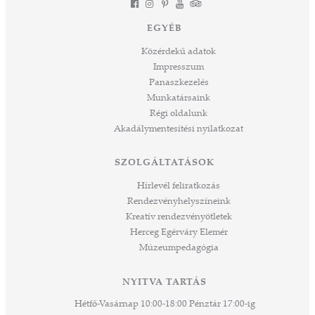
EGYÉB
Közérdekű adatok
Impresszum
Panaszkezelés
Munkatársaink
Régi oldalunk
Akadálymentesítési nyilatkozat
SZOLGÁLTATÁSOK
Hírlevél feliratkozás
Rendezvényhelyszíneink
Kreatív rendezvényötletek
Herceg Egérváry Elemér
Múzeumpedagógia
NYITVA TARTÁS
Hétfő-Vasárnap 10:00-18:00 Pénztár 17:00-ig