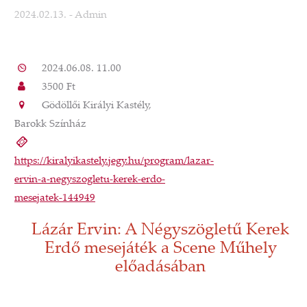
2024.02.13.
- Admin
2024.06.08. 11.00
3500 Ft
Gödöllői Királyi Kastély,
Barokk Színház
https://kiralyikastely.jegy.hu/program/lazar-
ervin-a-negyszogletu-kerek-erdo-
mesejatek-144949
Lázár Ervin: A Négyszögletű Kerek
Erdő mesejáték a Scene Műhely
előadásában