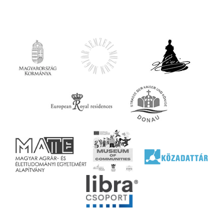
iárd
iárd
z OTP
Agrár
ány
ényen
ell
agy
lyek
l nem
ai
jéhez
ályi
rális
n
elyi
ly az
k