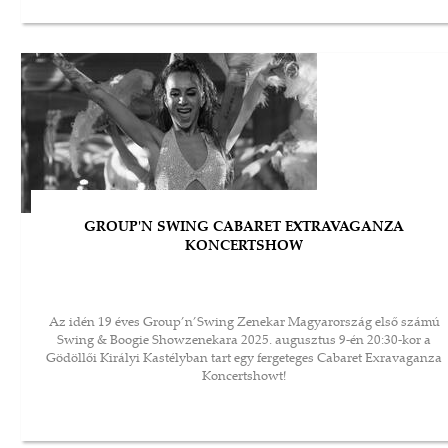
GROUP'N SWING CABARET EXTRAVAGANZA
KONCERTSHOW
Az idén 19 éves Group’n’Swing Zenekar Magyarország első számú
Swing & Boogie Showzenekara 2025. augusztus 9-én 20:30-kor a
Gödöllői Királyi Kastélyban tart egy fergeteges Cabaret Exravaganza
Koncertshowt!