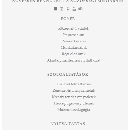
KÖVESSEN BENNÜNKET A KÖZÖSSÉGI MÉDIÁBAN!
láthatta. Izgalmas út áll mögöttünk és nem
a
kevésbé izgalmasat kezdünk meg együtt –
jes
múltat őrzünk, megéljük a jelent és a jövőt
dig
EGYÉB
építjük Önökkel Önökért. dr. Ujváry Tamás
ós
ügyvezető igazgató
Közérdekű adatok
mos,
Impresszum
szek
Panaszkezelés
ve
Munkatársaink
ált,
Régi oldalunk
 rész
Akadálymentesítési nyilatkozat
ros
tési
SZOLGÁLTATÁSOK
ozást
áknak
Hírlevél feliratkozás
rű
Rendezvényhelyszíneink
Kreatív rendezvényötletek
sen
Herceg Egérváry Elemér
Múzeumpedagógia
 és
k a
ny -
NYITVA TARTÁS