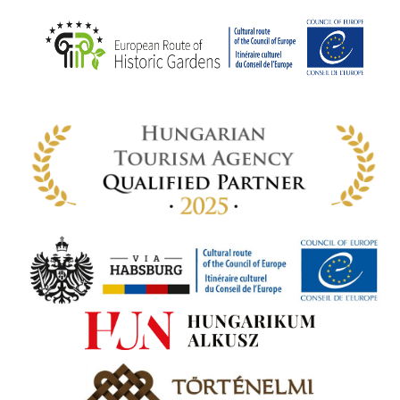
ödő
rt,
az
rályi
-ben
 míg
ki. A
ámok
tva a
amatos
ki
s A
zóló
va:
jes