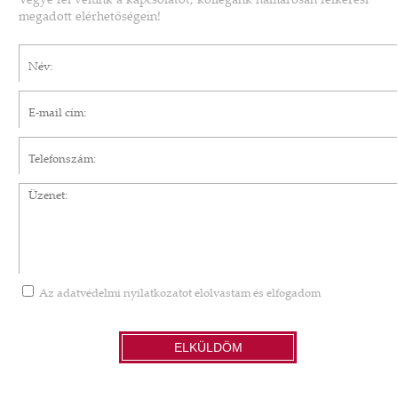
Vegye fel velünk a kapcsolatot, kollégánk hamarosan felkeresi
megadott elérhetőségein!
Név*
E-mail cím*
Telefonszám
Üzenet
Az
adatvédelmi nyilatkozatot
elolvastam és elfogadom
ELKÜLDÖM