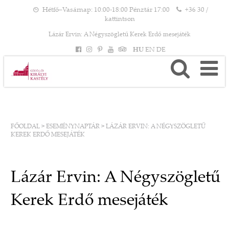
Hétfő–Vasárnap: 10:00-18:00 Pénztár 17:00
+36 30 /
kattintson
Lázár Ervin: A Négyszögletű Kerek Erdő mesejáték
HU
EN
DE
FŐOLDAL
>
ESEMÉNYNAPTÁR
>
LÁZÁR ERVIN: A NÉGYSZÖGLETŰ
KEREK ERDŐ MESEJÁTÉK
Lázár Ervin: A Négyszögletű
Kerek Erdő mesejáték