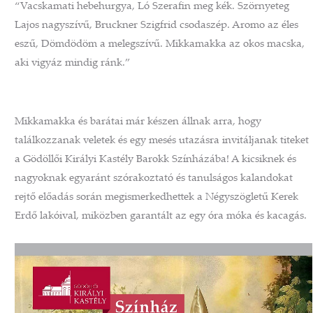
“Vacskamati hebehurgya, Ló Szerafin meg kék. Szörnyeteg
Lajos nagyszívű, Bruckner Szigfrid csodaszép. Aromo az éles
eszű, Dömdödöm a melegszívű. Mikkamakka az okos macska,
aki vigyáz mindig ránk.”
Mikkamakka és barátai már készen állnak arra, hogy
találkozzanak veletek és egy mesés utazásra invitáljanak titeket
a Gödöllői Királyi Kastély Barokk Színházába! A kicsiknek és
nagyoknak egyaránt szórakoztató és tanulságos kalandokat
rejtő előadás során megismerkedhettek a Négyszögletű Kerek
Erdő lakóival, miközben garantált az egy óra móka és kacagás.