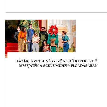
LÁZÁR ERVIN: A NÉGYSZÖGLETŰ KEREK ERDŐ |
MESEJÁTÉK A SCENE MŰHELY ELŐADÁSÁBAN