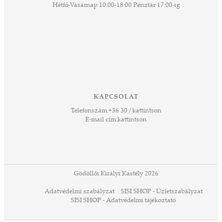
agjai
Hétfő-Vasárnap 10:00-18:00 Pénztár 17:00-ig
esz.
lódó
vesen
hoz,
ető
 Ezek
KAPCSOLAT
űző,
Telefonszám:
+36 30 / kattintson
zeteit
E-mail cím:
kattintson
ezek
ában
or,
 13-
ződés
Gödöllői Királyi Kastély 2026
a
Adatvédelmi szabályzat
SISI SHOP - Üzletszabályzat
ó,
SISI SHOP - Adatvédelmi tájékoztató
ációs
tésre