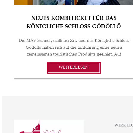
NEUES KOMBITICKET FÜR DAS
KÖNIGLICHE SCHLOSS GÖDÖLLŐ
Die MÁV Személyszállítási Zrt. und das Königliche Schloss
Gödöllő haben sich auf die Einführung eines neuen
gemeinsamen touristischen Produkts geeinigt. Auf
Grundlage der Absichtserklärung der beiden Parteien wird
WEITERLESEN
künftig ein Kombiticket den Besuchern dabei helfen, das
Schloss einfach und zu einem günstigen Preis zu erreichen,
eines der beliebtesten kulturellen Sehenswürdigkeiten des
Landes. Im Rahmen der Vereinbarung wird über die
Vertriebskanäle der MÁV – unter anderem in der MÁV-
App, an Fahrkartenschaltern und Automaten – ein neuer
Tickettyp verfügbar sein, der sowohl die Nutzung des
öffentlichen Verkehrs als auch den Eintritt zur
Dauerausstellung des Königlichen Schlosses Gödöllő
WIRKLI
umfasst. Ziel der neuen Konstruktion ist es, den Besuchern