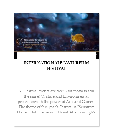
INTERNATIONALE NATURFILM
FESTIVAL
All Festival events are free! Our motto is still
the same! "Nature and Environmental
protectionwith the power of Arts and Games"
The theme of this year's Festival is "Sensitive
Planet". Film reviews: "David Attenborough's
World" the best nature films of recent years in
Gödöllő 2021 - a few titles as a taste of the 30-
50 minute long films screene