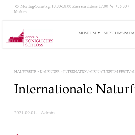
Montag-Sonntag: 10:00-18:00 Kassenschluss 17:00
+36 30 /
klicken
MUSEUM
MUSEUMSPÄDA
HAUPTSEITE
>
KALENDER
>
INTERNATIONALE NATURFILM FESTIVA
Internationale Naturf
2021.09.01.
- Admin