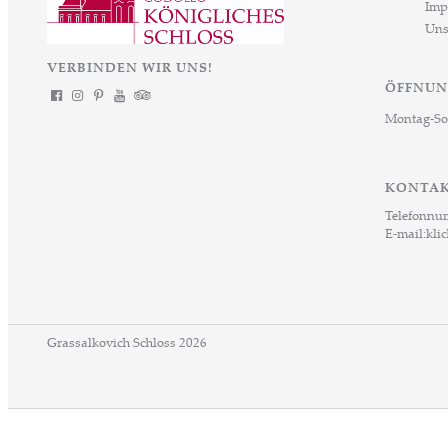
Imp
eine bequemere, flexiblere und kosteneffizientere Reise-
Uns
und Eintrittsmöglichkeit zu bieten. Das „Kombiticket
Königliches Schloss Gödöllő – MÁV“ trägt zur Stärkung
VERBINDEN WIR UNS!
des Inlandstourismus sowie zur Förderung kultureller
ÖFFNUN
Reisen bei. Die Initiative hat das klare Ziel, die Nutzung
Montag-So
umweltfreundlicher öffentlicher Verkehrsmittel zu fördern
und einem noch breiteren Publikum den Zugang zum
kulturellen Angebot des Schlosses zu ermöglichen. Das
KONTA
Kombiticket wird in mehreren Varianten erhältlich sein
Telefonnu
und sich an den unterschiedlichen Reisebedürfnissen
E-mail:
kli
orientieren. Im Angebot enthalten sind unter anderem
Kombinationen mit dem 24-Stunden-Ticket „Ungarn 24“
sowie dem 24-Stunden-Ticket „Pest Komitat 24“, jeweils
mit Erwachsenen- und Ermäßigungsvarianten für
Studierende. Die vergünstigten Pakete sind ab 3.240 Forint
Grassalkovich Schloss 2026
erhältlich, während landesweit gültige Vollpreistickets
9.490 Forint kosten. Ziel der langfristigen Zusammenarbeit
ist die Integration von touristischen und
Verkehrsdienstleistungen sowie die umfassende