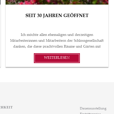
SEIT 30 JAHREN GEÖFFNET
Ich möchte allen ehemaligen und derzeitigen
Mitarbeiterinnen und Mitarbeitern der Schlossgesellschaft
danken, die diese prachtvollen Räume und Gärten mit
Leben und Emotionen erfüllt haben – und weiterhin
WEITERLESEN
erfüllen –, wodurch dieser großartige Ort wirklich zu
einem Ort des Dienstes wird. Ebenso möchte ich meinen
Dank und meine Anerkennung allen unseren geschätzten
ehemaligen Besuchern aussprechen, die unsere
Ausstellungen besichtigt, unsere Konzerte und Programme
besucht oder unseren Veranstaltungsort für ihre
Hochzeiten und Events gewählt haben. Das 30. Jahr, in
dem das Schloss als kulturelle Institution für die breite
Öffentlichkeit geöffnet ist, markiert den Beginn eines
CHKEIT
Dauerausstellung
neuen Kapitels im Leben dieses fast 300 Jahre alten