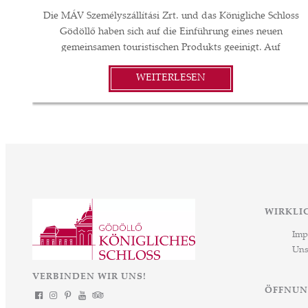
Die MÁV Személyszállítási Zrt. und das Königliche Schloss
Gödöllő haben sich auf die Einführung eines neuen
gemeinsamen touristischen Produkts geeinigt. Auf
Grundlage der Absichtserklärung der beiden Parteien wird
WEITERLESEN
künftig ein Kombiticket den Besuchern dabei helfen, das
Schloss einfach und zu einem günstigen Preis zu erreichen,
eines der beliebtesten kulturellen Sehenswürdigkeiten des
Landes. Im Rahmen der Vereinbarung wird über die
Vertriebskanäle der MÁV – unter anderem in der MÁV-
App, an Fahrkartenschaltern und Automaten – ein neuer
Tickettyp verfügbar sein, der sowohl die Nutzung des
öffentlichen Verkehrs als auch den Eintritt zur
Dauerausstellung des Königlichen Schlosses Gödöllő
WIRKLI
umfasst. Ziel der neuen Konstruktion ist es, den Besuchern
Imp
eine bequemere, flexiblere und kosteneffizientere Reise-
Uns
und Eintrittsmöglichkeit zu bieten. Das „Kombiticket
Königliches Schloss Gödöllő – MÁV“ trägt zur Stärkung
VERBINDEN WIR UNS!
des Inlandstourismus sowie zur Förderung kultureller
ÖFFNUN
Reisen bei. Die Initiative hat das klare Ziel, die Nutzung