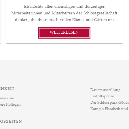
Ich möchte allen ehemaligen und derzeitigen
Mitarbeiterinnen und Mitarbeitern der Schlossgesellschaft
danken, die diese prachtvollen Räume und Gärten mit
Leben und Emotionen erfüllt haben – und weiterhin
WEITERLESEN
erfüllen –, wodurch dieser großartige Ort wirklich zu
einem Ort des Dienstes wird. Ebenso möchte ich meinen
Dank und meine Anerkennung allen unseren geschätzten
ehemaligen Besuchern aussprechen, die unsere
Ausstellungen besichtigt, unsere Konzerte und Programme
besucht oder unseren Veranstaltungsort für ihre
Hochzeiten und Events gewählt haben. Das 30. Jahr, in
dem das Schloss als kulturelle Institution für die breite
Öffentlichkeit geöffnet ist, markiert den Beginn eines
CHKEIT
Dauerausstellung
neuen Kapitels im Leben dieses fast 300 Jahre alten
Eintrittspreise
resszum
Gebäudes und seines Parks. Mit Unterstützung der OTP
Der Schlosspark Gödöl
ere Kollegen
Bank und der Regierung Ungarns beginnt das bislang
Königin Elisabeth und
größte Restaurierungs- und Entwicklungsprojekt. Dadurch
werden wir in einigen Jahren dieses Wunder im Herzen
GSZEITEN
Ungarns endlich in einem Zustand sehen können, der dem