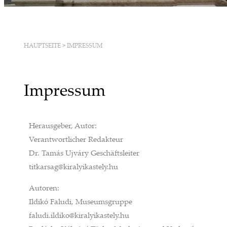
HAUPTSEITE
>
IMPRESSUM
Impressum
Herausgeber, Autor:
Verantwortlicher Redakteur
Dr. Tamás Ujváry Geschäftsleiter
titkarsag@kiralyikastely.hu
Autoren:
Ildikó Faludi, Museumsgruppe
faludi.ildiko@kiralyikastely.hu