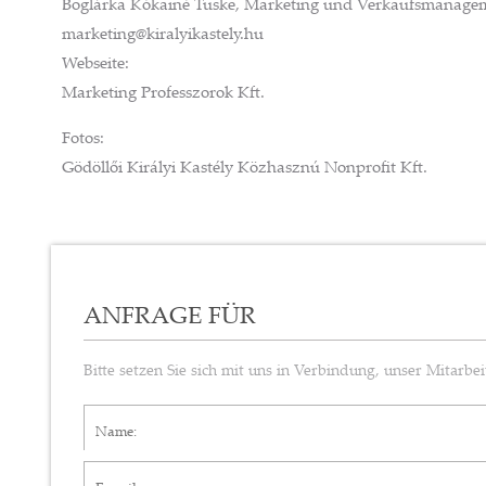
Boglárka Kókainé Tüske, Marketing und Verkaufsmanage
marketing@kiralyikastely.hu
Webseite:
Marketing Professzorok Kft.
Fotos:
Gödöllői Királyi Kastély Közhasznú Nonprofit Kft.
ANFRAGE FÜR
Bitte setzen Sie sich mit uns in Verbindung, unser Mitarb
Name*
E-mail*