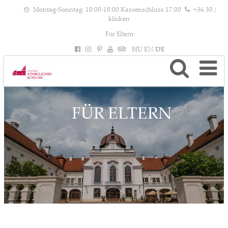
Montag-Sonntag: 10:00-18:00 Kassenschluss 17:00
+36 30 /
klicken
Für Eltern
HU
EN
DE
FÜR ELTERN